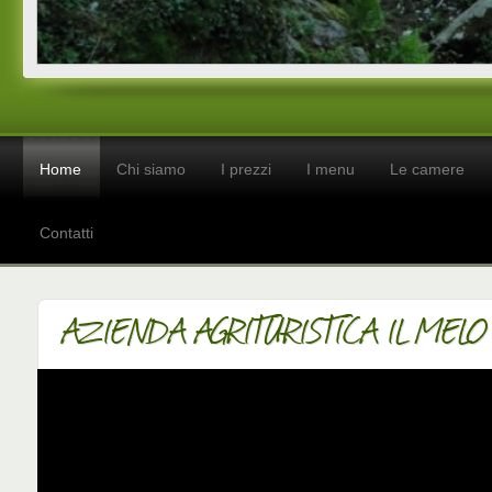
Home
Chi siamo
I prezzi
I menu
Le camere
Contatti
AZIENDA AGRITURISTICA IL MEL