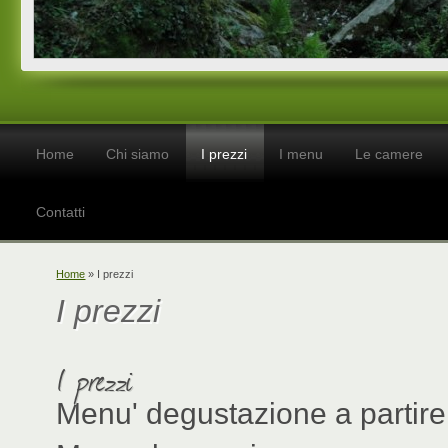
Home
Chi siamo
I prezzi
I menu
Le camere
Contatti
Home
» I prezzi
I prezzi
I prezzi
Menu' degustazione a par