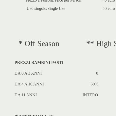
Prezzo a Persona/Price per Person
40 euro
Uso singolo/Single Use
50 euro
*
Off Season
**
High 
PREZZI BAMBINI PASTI
DA 0 A 3 ANNI
0
DA 4 A 10 ANNI
50%
DA 11 ANNI
INTERO