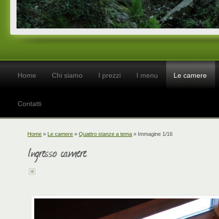
Home
Chi siamo
I prezzi
I menu
Le camere
Contatti
Home
»
Le camere
»
Quattro stanze a tema
» Immagine 1/16
Ingresso camere