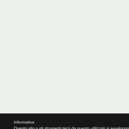
Informativa
Questo sito o gli strumenti terzi da questo utilizzati si avvalgono