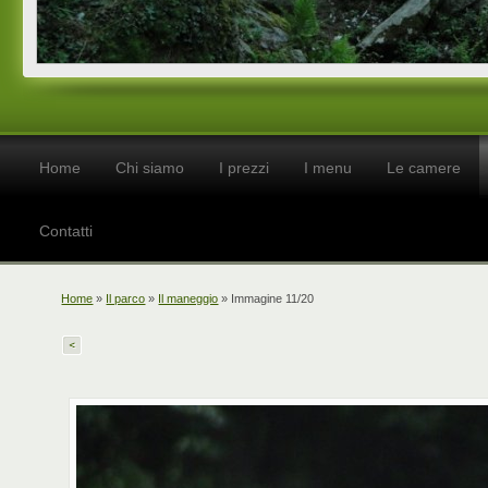
Home
Chi siamo
I prezzi
I menu
Le camere
Contatti
Home
»
Il parco
»
Il maneggio
» Immagine 11/20